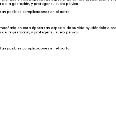
e la gestación, y proteger su suelo pélvico.
tan posibles complicaciones en el parto.
mpañarla en esta época tan especial de su vida ayudándola a prev
e la gestación, y proteger su suelo pélvico.
tan posibles complicaciones en el parto.
recuperar un correcto patrón postural y respiratorio, se reprogram
síntomas del suelo pélvico y se lleva a cabo una readaptación físi
 hipopresivos, el método 5P, kegel, biofeedback, electroterapia y 