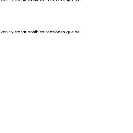
enir y tratar posibles tensiones que se
a la faja abdominal, se previenen o
ca de la mujer con el fin de acelerar la
terapia manual.