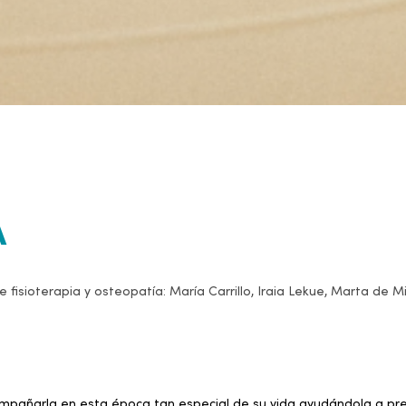
A
sioterapia y osteopatía: María Carrillo, Iraia Lekue, Marta de Mig
mpañarla en esta época tan especial de su vida ayudándola a prev