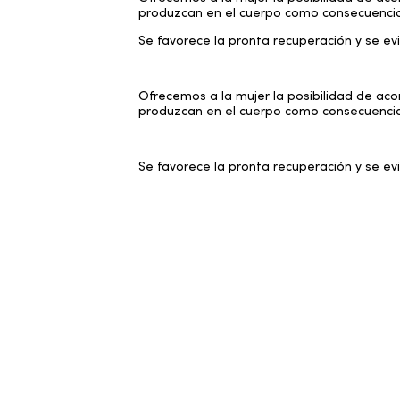
produzcan en el cuerpo como consecuencia d
Se favorece la pronta recuperación y se evi
Ofrecemos a la mujer la posibilidad de aco
produzcan en el cuerpo como consecuencia d
Se favorece la pronta recuperación y se evi
POSPARTO
En las sesiones postparto se trabaja para 
solucionan problemas derivados del parto o 
recuperación. Se utilizan técnicas cómo los
SUELO PÉLVICO